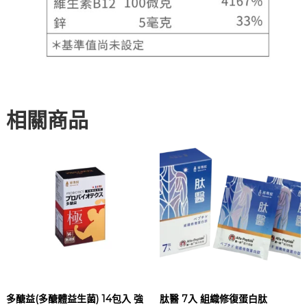
相關商品
多醣益(多醣體益生菌) 14包入 強
肽醫 7入 組織修復蛋白肽