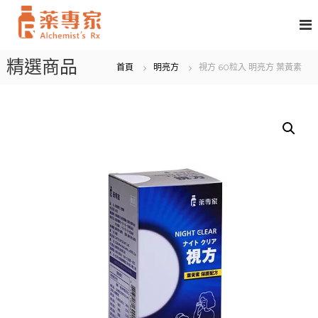
S
k
i
p
藥
精選商品
t
首頁
明亮方
視方 60粒入 明亮方 葉黃素
專
o
家
c
生
o
技
n
t
e
n
t