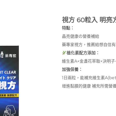
視方 60粒入 明亮
特點：
晶亮健康の營養補給
藥專家視方，推薦給想自信有神
植化素配方添加：
維生素A+金盞花萃取+決明子
加強保養：
1日兩粒，能補充維生素A(bet
增進黏膜的健康 補充所需營