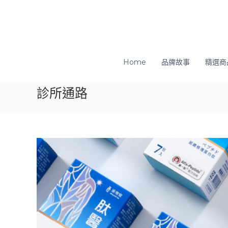
S
k
i
藥
p
專
Home
品牌故事
精選商
家
t
生
o
診所通路
技
c
o
n
t
e
n
t