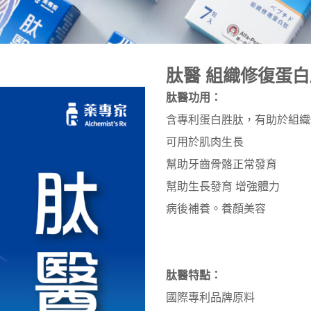
肽醫 組織修復蛋白
肽醫功用：
含專利蛋白胜肽，有助於組織
可用於肌肉生長
幫助牙齒骨骼正常發育
幫助生長發育 增強體力
病後補養。養顏美容
肽醫特點：
國際專利品牌原料