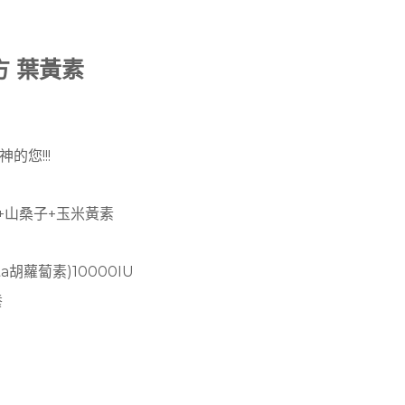
方 葉黃素
的您!!!
+山桑子+玉米黃素
a胡蘿蔔素)10000IU
養