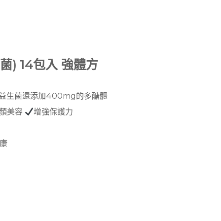
) 14包入 強體方
利益生菌還添加400mg的多醣體
顏美容
增強保護力
康