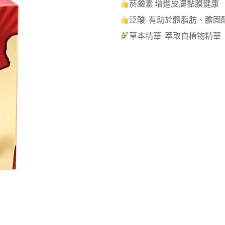
菸鹼素:增進皮膚黏膜健康
泛酸: 有助於體脂肪、膽
草本精華: 萃取自植物精華