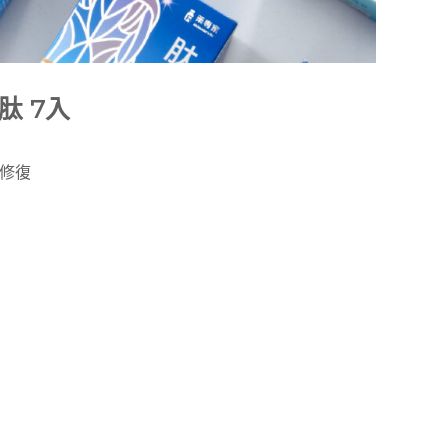
肽 7入
修復