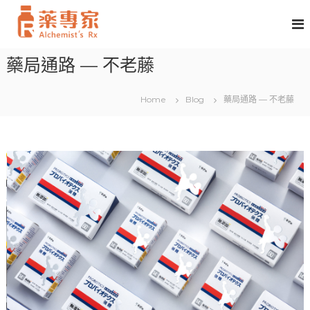
S
k
i
p
藥
藥局通路 — 不老藤
t
專
o
家
c
生
Home
Blog
藥局通路 — 不老藤
o
技
n
t
e
n
t