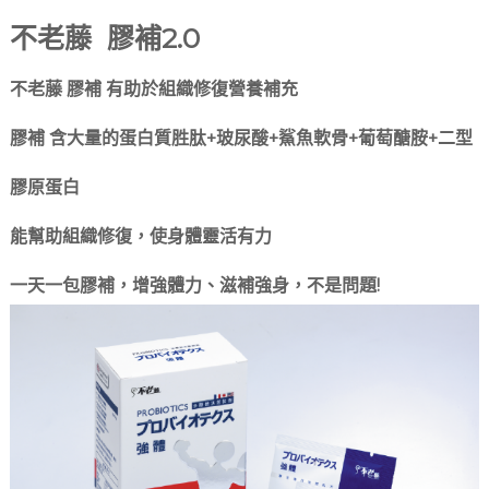
不老藤 膠補2.0
不老藤 膠補 有助於組織修復營養補充
膠補 含大量的蛋白質胜肽+玻尿酸+鯊魚軟骨+葡萄醣胺+二型
膠原蛋白
能幫助組織修復，使身體靈活有力
一天一包膠補，增強體力、滋補強身，不是問題!